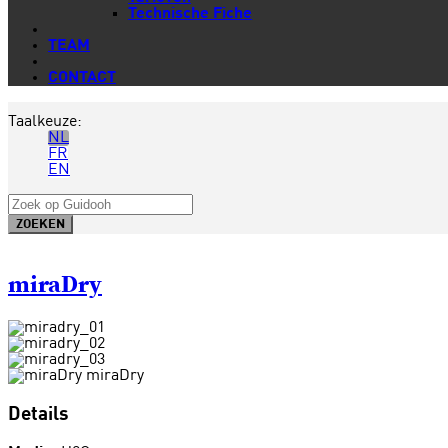
Technische Fiche
TEAM
CONTACT
Taalkeuze:
NL
FR
EN
miraDry
Details